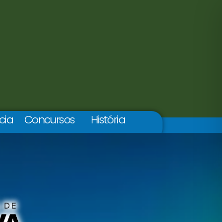
cia
Concursos
História