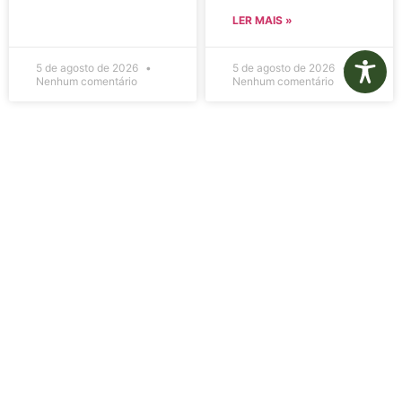
LER MAIS »
5 de agosto de 2026
5 de agosto de 2026
Nenhum comentário
Nenhum comentário
Edital de
Diário Oficial
Convocação
Eletrônico –
080 – Concurso
Edição 1082 –
Público
05/08/2026
001/2023
LER MAIS »
LER MAIS »
5 de agosto de 2026
5 de agosto de 2026
Nenhum comentário
Nenhum comentário