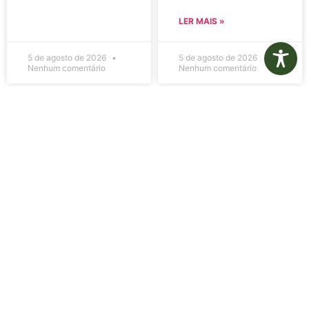
LER MAIS »
5 de agosto de 2026
5 de agosto de 2026
Nenhum comentário
Nenhum comentário
Edital de
Diário Oficial
Convocação
Eletrônico –
080 – Concurso
Edição 1082 –
Público
05/08/2026
001/2023
LER MAIS »
LER MAIS »
5 de agosto de 2026
5 de agosto de 2026
Nenhum comentário
Nenhum comentário