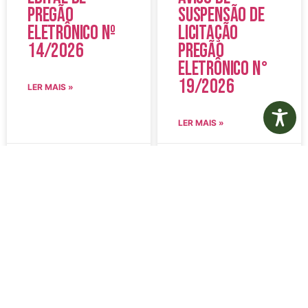
Pregão
Suspensão de
Eletrônico Nº
Licitação
14/2026
Pregão
Eletrônico N°
19/2026
LER MAIS »
LER MAIS »
5 de agosto de 2026
5 de agosto de 2026
Nenhum comentário
Nenhum comentário
Edital de
Diário Oficial
Convocação
Eletrônico –
080 – Concurso
Edição 1082 –
Público
05/08/2026
001/2023
LER MAIS »