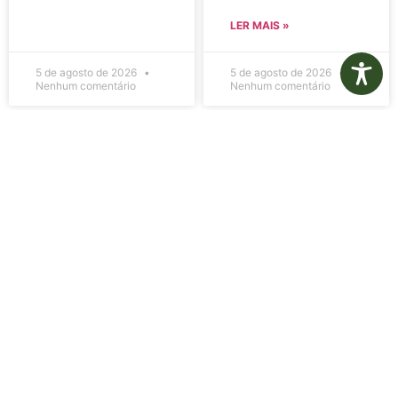
LER MAIS »
5 de agosto de 2026
5 de agosto de 2026
Nenhum comentário
Nenhum comentário
Edital de
Diário Oficial
Convocação
Eletrônico –
080 – Concurso
Edição 1082 –
Público
05/08/2026
001/2023
LER MAIS »
LER MAIS »
5 de agosto de 2026
5 de agosto de 2026
Nenhum comentário
Nenhum comentário