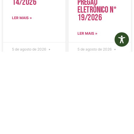
14/2026
Pregão
Eletrônico N°
19/2026
LER MAIS »
LER MAIS »
5 de agosto de 2026
5 de agosto de 2026
Nenhum comentário
Nenhum comentário
Edital de
Diário Oficial
Convocação
Eletrônico –
080 – Concurso
Edição 1082 –
Público
05/08/2026
001/2023
LER MAIS »
LER MAIS »