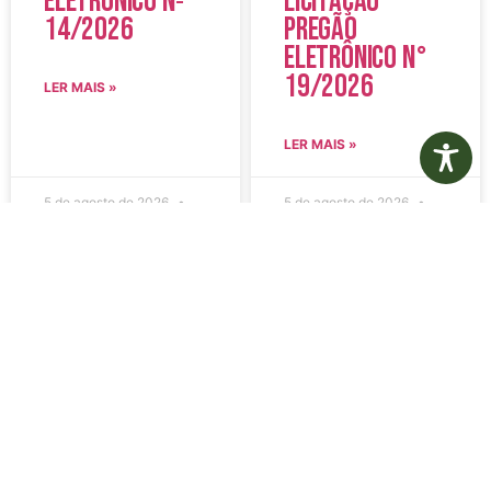
Eletrônico Nº
Licitação
14/2026
Pregão
Eletrônico N°
19/2026
LER MAIS »
LER MAIS »
5 de agosto de 2026
5 de agosto de 2026
Nenhum comentário
Nenhum comentário
Edital de
Diário Oficial
Convocação
Eletrônico –
080 – Concurso
Edição 1082 –
Público
05/08/2026
001/2023
LER MAIS »
LER MAIS »