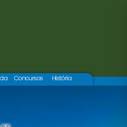
cia
Concursos
História