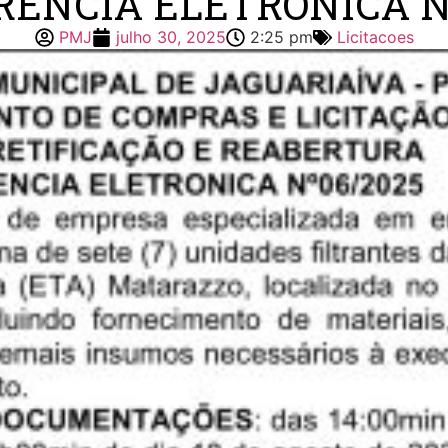
ÊNCIA ELETRÔNICA N°
PMJ
julho 30, 2025
2:25 pm
Licitacoes