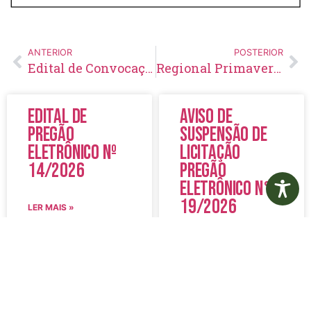
ANTERIOR
POSTERIOR
Edital de Convocação 025 – Processo Seletivo Simplificado 002/2022
Regional Primavera agiliza acesso da população à Administração Municipal
Edital de
Aviso de
Pregão
Suspensão de
Eletrônico Nº
Licitação
14/2026
Pregão
Eletrônico N°
19/2026
LER MAIS »
LER MAIS »
5 de agosto de 2026
5 de agosto de 2026
Nenhum comentário
Nenhum comentário