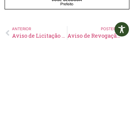
ANTERIOR
POSTERIOR
Aviso de Licitação Pregão Presencial Nº 90/2019
Aviso de Revogação de Licitação Pregão Eletrônico Nº 41/2019
Edital de
Aviso de
Pregão
Suspensão de
Eletrônico Nº
Licitação
14/2026
Pregão
Eletrônico N°
19/2026
LER MAIS »
LER MAIS »
5 de agosto de 2026
5 de agosto de 2026
Nenhum comentário
Nenhum comentário