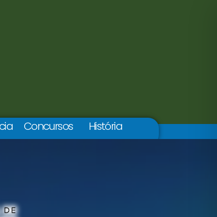
cia
Concursos
História