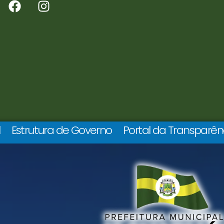
l
Estrutura de Governo
Portal da Transparên