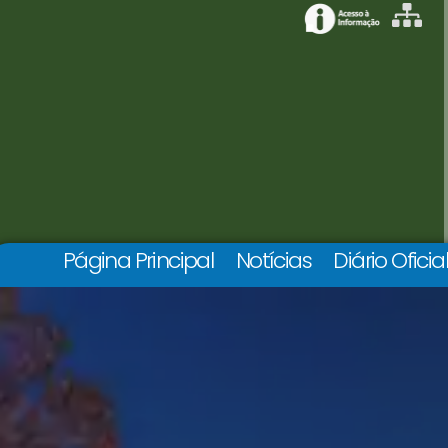
Página Principal
Notícias
Diário Oficia