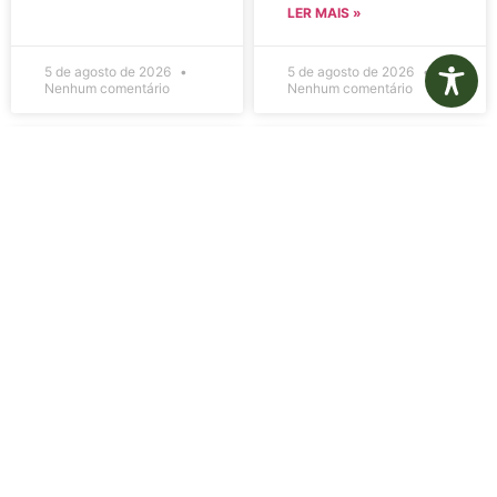
LER MAIS »
5 de agosto de 2026
5 de agosto de 2026
Nenhum comentário
Nenhum comentário
Edital de
Diário Oficial
Convocação
Eletrônico –
080 – Concurso
Edição 1082 –
Público
05/08/2026
001/2023
LER MAIS »
LER MAIS »
5 de agosto de 2026
5 de agosto de 2026
Nenhum comentário
Nenhum comentário
Aviso de
Aviso de