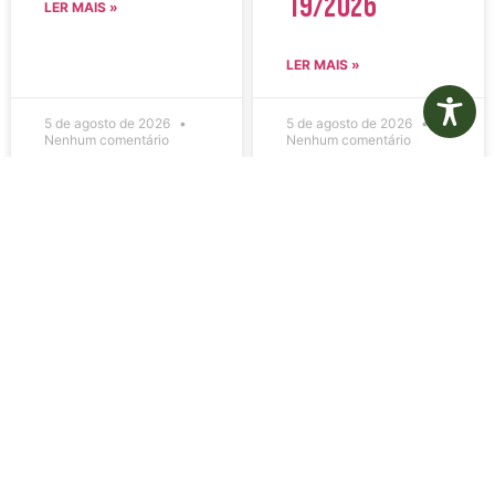
19/2026
LER MAIS »
LER MAIS »
5 de agosto de 2026
5 de agosto de 2026
Nenhum comentário
Nenhum comentário
Edital de
Diário Oficial
Convocação
Eletrônico –
080 – Concurso
Edição 1082 –
Público
05/08/2026
001/2023
LER MAIS »
LER MAIS »
5 de agosto de 2026
5 de agosto de 2026
Nenhum comentário
Nenhum comentário