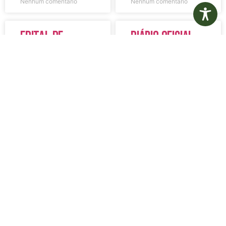
Nenhum comentário
Nenhum comentário
Edital de
Diário Oficial
Convocação
Eletrônico –
080 – Concurso
Edição 1082 –
Público
05/08/2026
001/2023
LER MAIS »
LER MAIS »
5 de agosto de 2026
5 de agosto de 2026
Nenhum comentário
Nenhum comentário
Aviso de
Aviso de
Licitação
Licitação
Pregão
Pregão
Eletrônico Nº
Eletrônico Nº