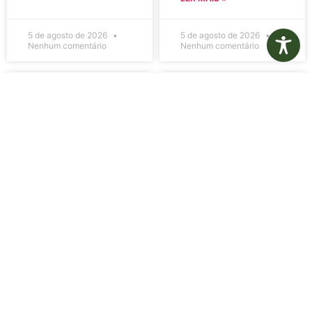
5 de agosto de 2026
5 de agosto de 2026
Nenhum comentário
Nenhum comentário
Edital de
Diário Oficial
Convocação
Eletrônico –
080 – Concurso
Edição 1082 –
Público
05/08/2026
001/2023
LER MAIS »
LER MAIS »
5 de agosto de 2026
5 de agosto de 2026
Nenhum comentário
Nenhum comentário
Aviso de
Aviso de