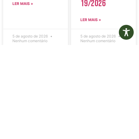
19/2026
LER MAIS »
LER MAIS »
5 de agosto de 2026
5 de agosto de 2026
Nenhum comentário
Nenhum comentário
Edital de
Diário Oficial
Convocação
Eletrônico –
080 – Concurso
Edição 1082 –
Público
05/08/2026
001/2023
LER MAIS »
LER MAIS »
5 de agosto de 2026
5 de agosto de 2026
Nenhum comentário
Nenhum comentário