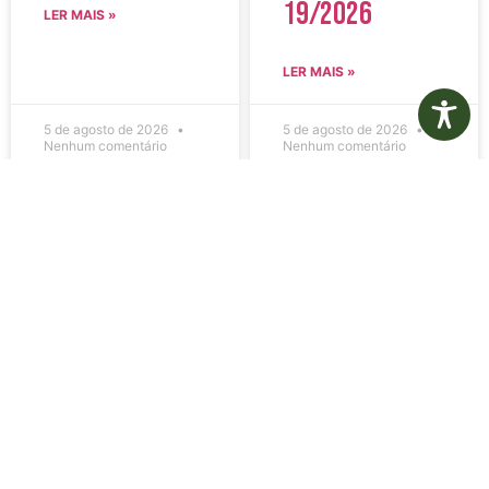
19/2026
LER MAIS »
LER MAIS »
5 de agosto de 2026
5 de agosto de 2026
Nenhum comentário
Nenhum comentário
Edital de
Diário Oficial
Convocação
Eletrônico –
080 – Concurso
Edição 1082 –
Público
05/08/2026
001/2023
LER MAIS »
LER MAIS »
5 de agosto de 2026
5 de agosto de 2026
Nenhum comentário
Nenhum comentário