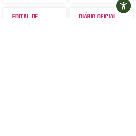
Edital de
Diário Oficial
Convocação
Eletrônico –
080 – Concurso
Edição 1082 –
Público
05/08/2026
001/2023
LER MAIS »
LER MAIS »
5 de agosto de 2026
5 de agosto de 2026
Nenhum comentário
Nenhum comentário
Aviso de
Aviso de
Licitação
Licitação
Pregão
Pregão
Eletrônico Nº
Eletrônico Nº