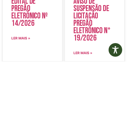
Edital de
Aviso de
Pregão
Suspensão de
Eletrônico Nº
Licitação
14/2026
Pregão
Eletrônico N°
19/2026
LER MAIS »
LER MAIS »
5 de agosto de 2026
5 de agosto de 2026
Nenhum comentário
Nenhum comentário
Edital de
Diário Oficial
Convocação
Eletrônico –
080 – Concurso
Edição 1082 –
Público
05/08/2026
001/2023