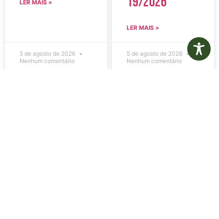
19/2026
LER MAIS »
LER MAIS »
5 de agosto de 2026
5 de agosto de 2026
Nenhum comentário
Nenhum comentário
Edital de
Diário Oficial
Convocação
Eletrônico –
080 – Concurso
Edição 1082 –
Público
05/08/2026
001/2023
LER MAIS »
LER MAIS »
5 de agosto de 2026
5 de agosto de 2026
Nenhum comentário
Nenhum comentário