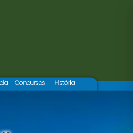
cia
Concursos
História