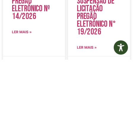
Pregão
Suspensão de
Eletrônico Nº
Licitação
14/2026
Pregão
Eletrônico N°
19/2026
LER MAIS »
LER MAIS »
5 de agosto de 2026
5 de agosto de 2026
Nenhum comentário
Nenhum comentário
Edital de
Diário Oficial
Convocação
Eletrônico –
080 – Concurso
Edição 1082 –
Público
05/08/2026
001/2023
LER MAIS »