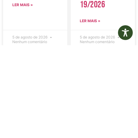
19/2026
LER MAIS »
LER MAIS »
5 de agosto de 2026
5 de agosto de 2026
Nenhum comentário
Nenhum comentário
Edital de
Diário Oficial
Convocação
Eletrônico –
080 – Concurso
Edição 1082 –
Público
05/08/2026
001/2023
LER MAIS »
LER MAIS »
5 de agosto de 2026
5 de agosto de 2026
Nenhum comentário
Nenhum comentário