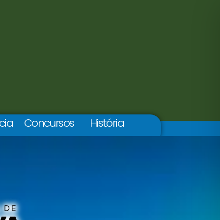
cia
Concursos
História