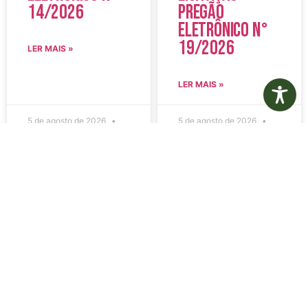
14/2026
Pregão
Eletrônico N°
19/2026
LER MAIS »
LER MAIS »
5 de agosto de 2026
5 de agosto de 2026
Nenhum comentário
Nenhum comentário
Edital de
Diário Oficial
Convocação
Eletrônico –
080 – Concurso
Edição 1082 –
Público
05/08/2026
001/2023
LER MAIS »
LER MAIS »