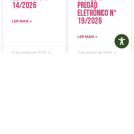
14/2026
Pregão
Eletrônico N°
19/2026
LER MAIS »
LER MAIS »
5 de agosto de 2026
5 de agosto de 2026
Nenhum comentário
Nenhum comentário
Edital de
Diário Oficial
Convocação
Eletrônico –
080 – Concurso
Edição 1082 –
Público
05/08/2026
001/2023
LER MAIS »
LER MAIS »