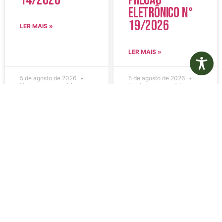
14/2026
Pregão
Eletrônico N°
19/2026
LER MAIS »
LER MAIS »
5 de agosto de 2026
5 de agosto de 2026
Nenhum comentário
Nenhum comentário
Edital de
Diário Oficial
Convocação
Eletrônico –
080 – Concurso
Edição 1082 –
Público
05/08/2026
001/2023
LER MAIS »
LER MAIS »