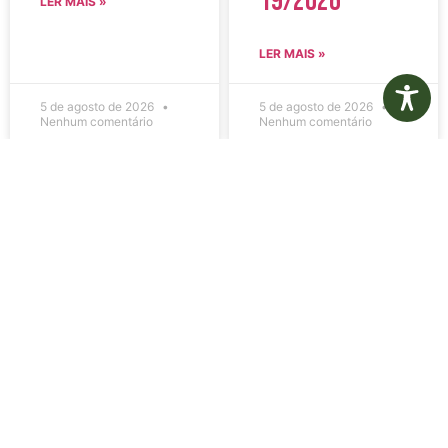
19/2026
LER MAIS »
LER MAIS »
5 de agosto de 2026
5 de agosto de 2026
Nenhum comentário
Nenhum comentário
Edital de
Diário Oficial
Convocação
Eletrônico –
080 – Concurso
Edição 1082 –
Público
05/08/2026
001/2023
LER MAIS »
LER MAIS »
5 de agosto de 2026
5 de agosto de 2026
Nenhum comentário
Nenhum comentário