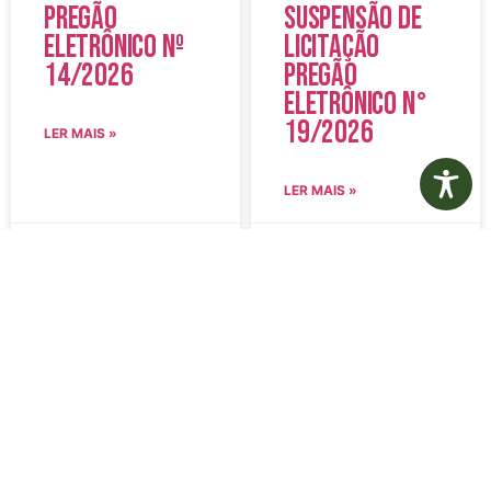
Pregão
Suspensão de
Eletrônico Nº
Licitação
14/2026
Pregão
Eletrônico N°
19/2026
LER MAIS »
LER MAIS »
5 de agosto de 2026
5 de agosto de 2026
Nenhum comentário
Nenhum comentário
Edital de
Diário Oficial
Convocação
Eletrônico –
080 – Concurso
Edição 1082 –
Público
05/08/2026
001/2023
LER MAIS »