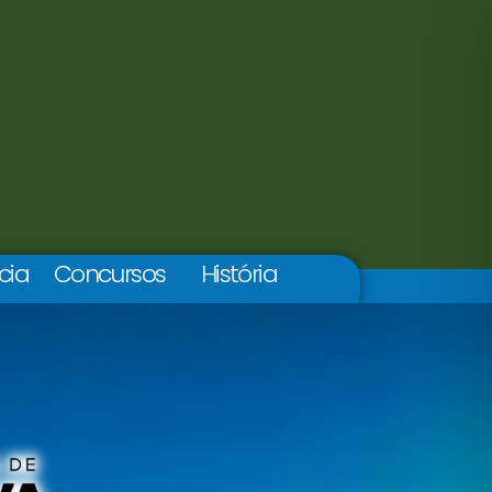
cia
Concursos
História