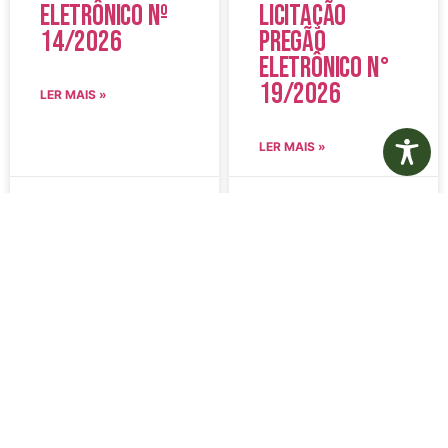
Eletrônico Nº
Licitação
14/2026
Pregão
Eletrônico N°
19/2026
LER MAIS »
LER MAIS »
5 de agosto de 2026
5 de agosto de 2026
Nenhum comentário
Nenhum comentário
Edital de
Diário Oficial
Convocação
Eletrônico –
080 – Concurso
Edição 1082 –
Público
05/08/2026
001/2023
LER MAIS »
LER MAIS »