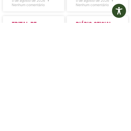
5 de agosto de 2026
5 de agosto de 2026
Nenhum comentário
Nenhum comentário
Edital de
Diário Oficial
Convocação
Eletrônico –
080 – Concurso
Edição 1082 –
Público
05/08/2026
001/2023
LER MAIS »
LER MAIS »
5 de agosto de 2026
5 de agosto de 2026
Nenhum comentário
Nenhum comentário
Aviso de
Aviso de
Licitação
Licitação
Pregão
Pregão