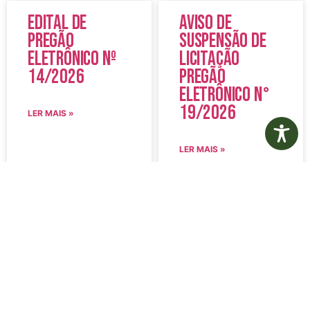
Edital de
Aviso de
Pregão
Suspensão de
Eletrônico Nº
Licitação
14/2026
Pregão
Eletrônico N°
19/2026
LER MAIS »
LER MAIS »
5 de agosto de 2026
5 de agosto de 2026
Nenhum comentário
Nenhum comentário
Edital de
Diário Oficial
Convocação
Eletrônico –
080 – Concurso
Edição 1082 –
Público
05/08/2026