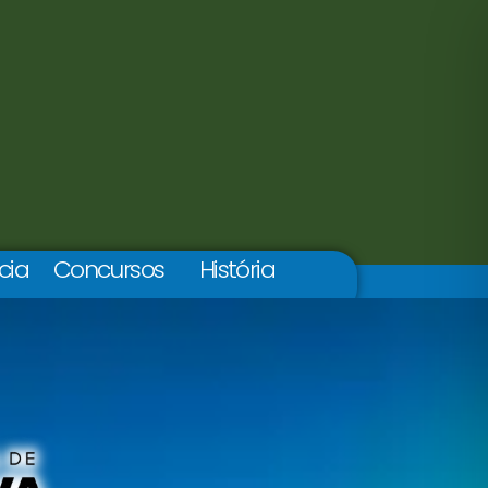
cia
Concursos
História