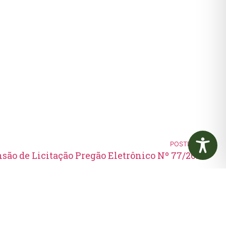
POSTERIOR
são de Licitação Pregão Eletrônico Nº 77/2023
Edital de Convocação 080 –
Concurso Público 001/2023