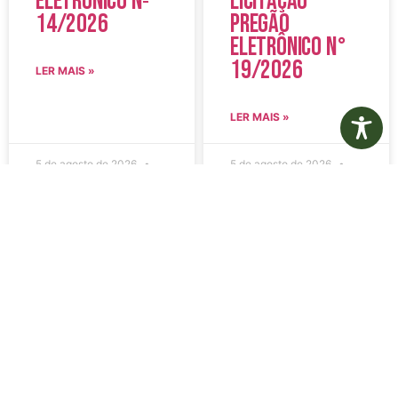
Eletrônico Nº
Licitação
14/2026
Pregão
Eletrônico N°
19/2026
LER MAIS »
LER MAIS »
5 de agosto de 2026
5 de agosto de 2026
Nenhum comentário
Nenhum comentário
Edital de
Diário Oficial
Convocação
Eletrônico –
080 – Concurso
Edição 1082 –
Público
05/08/2026
001/2023
LER MAIS »
LER MAIS »