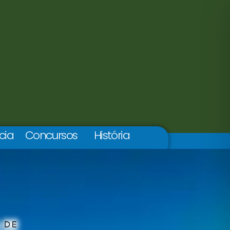
cia
Concursos
História