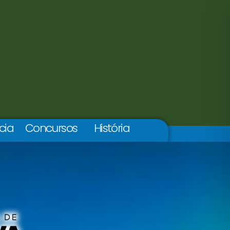
cia
Concursos
História