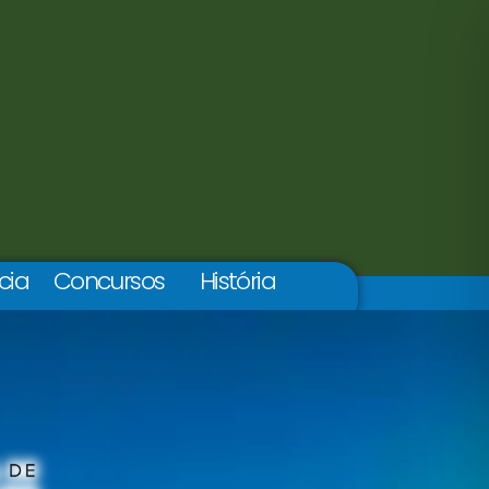
cia
Concursos
História