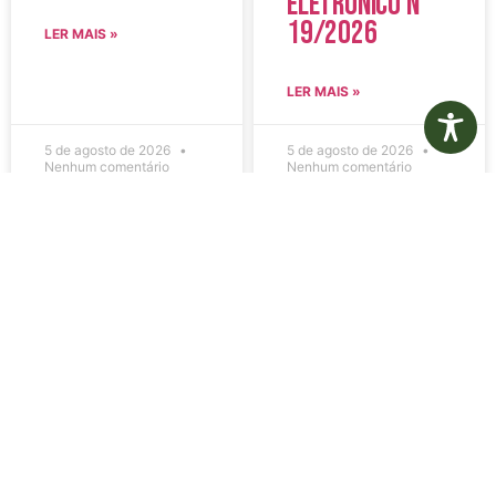
Eletrônico N°
19/2026
LER MAIS »
LER MAIS »
5 de agosto de 2026
5 de agosto de 2026
Nenhum comentário
Nenhum comentário
Edital de
Diário Oficial
Convocação
Eletrônico –
080 – Concurso
Edição 1082 –
Público
05/08/2026
001/2023
LER MAIS »
LER MAIS »
5 de agosto de 2026
5 de agosto de 2026
Nenhum comentário
Nenhum comentário