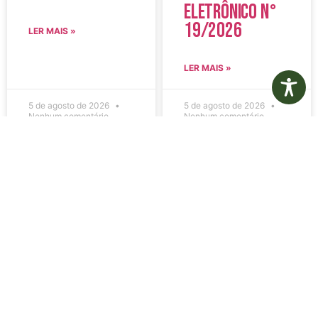
Eletrônico N°
19/2026
LER MAIS »
LER MAIS »
5 de agosto de 2026
5 de agosto de 2026
Nenhum comentário
Nenhum comentário
Edital de
Diário Oficial
Convocação
Eletrônico –
080 – Concurso
Edição 1082 –
Público
05/08/2026
001/2023
LER MAIS »
LER MAIS »
5 de agosto de 2026
5 de agosto de 2026