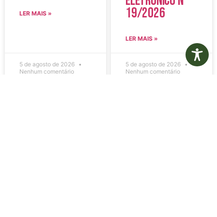
Eletrônico N°
19/2026
LER MAIS »
LER MAIS »
5 de agosto de 2026
5 de agosto de 2026
Nenhum comentário
Nenhum comentário
Edital de
Diário Oficial
Convocação
Eletrônico –
080 – Concurso
Edição 1082 –
Público
05/08/2026
001/2023
LER MAIS »
LER MAIS »
5 de agosto de 2026
5 de agosto de 2026
Nenhum comentário
Nenhum comentário