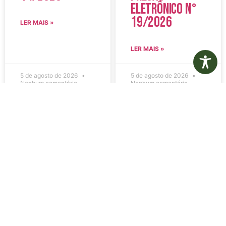
Eletrônico N°
19/2026
LER MAIS »
LER MAIS »
5 de agosto de 2026
5 de agosto de 2026
Nenhum comentário
Nenhum comentário
Edital de
Diário Oficial
Convocação
Eletrônico –
080 – Concurso
Edição 1082 –
Público
05/08/2026
001/2023
LER MAIS »
LER MAIS »
5 de agosto de 2026
5 de agosto de 2026