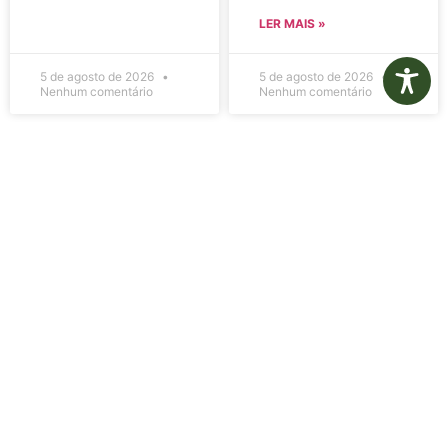
LER MAIS »
5 de agosto de 2026
5 de agosto de 2026
Nenhum comentário
Nenhum comentário
Edital de
Diário Oficial
Convocação
Eletrônico –
080 – Concurso
Edição 1082 –
Público
05/08/2026
001/2023
LER MAIS »
LER MAIS »
5 de agosto de 2026
5 de agosto de 2026
Nenhum comentário
Nenhum comentário