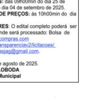
25
Diá