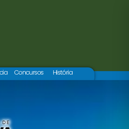
cia
Concursos
História