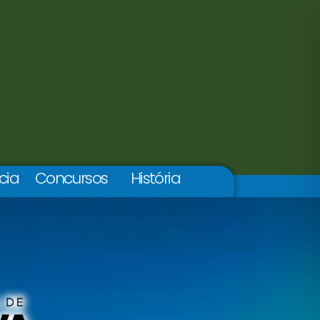
cia
Concursos
História