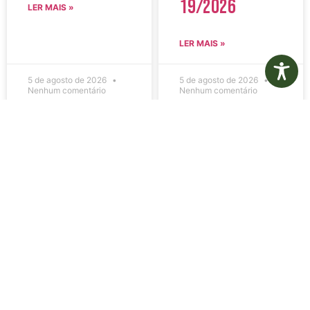
19/2026
LER MAIS »
LER MAIS »
5 de agosto de 2026
5 de agosto de 2026
Nenhum comentário
Nenhum comentário
Edital de
Diário Oficial
Convocação
Eletrônico –
080 – Concurso
Edição 1082 –
Público
05/08/2026
001/2023
LER MAIS »
LER MAIS »
5 de agosto de 2026
5 de agosto de 2026
Nenhum comentário
Nenhum comentário