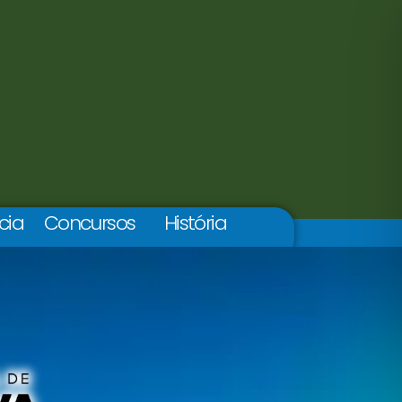
cia
Concursos
História