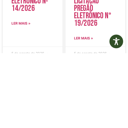
Eletrônico Nº
Licitação
14/2026
Pregão
Eletrônico N°
19/2026
LER MAIS »
LER MAIS »
5 de agosto de 2026
5 de agosto de 2026
Nenhum comentário
Nenhum comentário
Edital de
Diário Oficial
Convocação
Eletrônico –
080 – Concurso
Edição 1082 –
Público
05/08/2026
001/2023
LER MAIS »
LER MAIS »