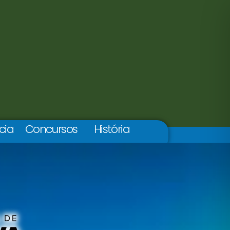
cia
Concursos
História