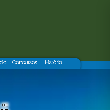
cia
Concursos
História